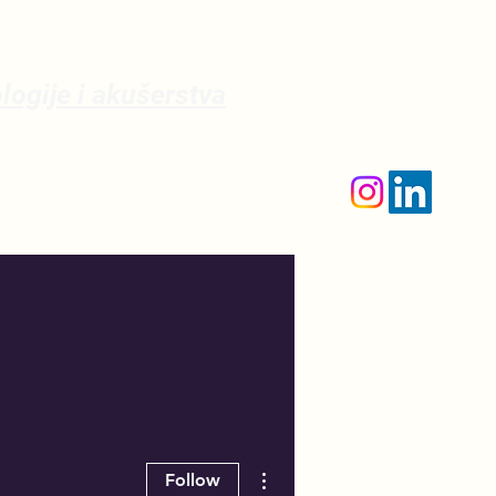
ologije i akušerstva
More actions
Follow