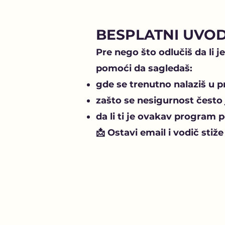
BESPLATNI UVOD
Pre nego što odlučiš da li j
pomoći da sagledaš:
gde se trenutno nalaziš u 
zašto se nesigurnost često j
da li ti je ovakav program 
📩 Ostavi email i vodič stiže