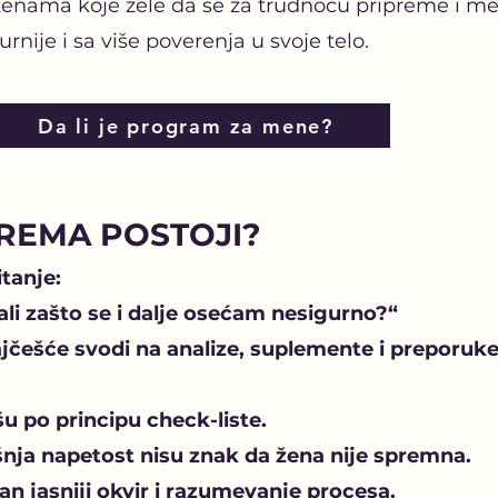
nama koje žele da se za trudnoću pripreme i med
rnije i sa više poverenja u svoje telo.
Da li je program za mene?
REMA POSTOJI?
tanje:
 ali zašto se i dalje osećam nesigurno?“
jčešće svodi na analize, suplemente i preporuke
išu po principu check-liste.
šnja napetost nisu znak da žena nije spremna.
an jasniji okvir i razumevanje procesa.