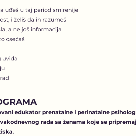
:
 da uđeš u taj period smirenije
ost, i želiš da ih razumeš
a, a ne još informacija
što osećaš
g uvida
ju
 rad
ROGRAMA
ovani edukator prenatalne i perinatalne psiholog
svakodnevnog rada sa ženama koje se pripremaju
tiska.