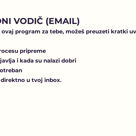
NI VODIČ (EMAIL)
e ovaj program za tebe, možeš preuzeti kratki uvo
procesu pripreme
avlja i kada su nalazi dobri
potreban
 direktno u tvoj inbox.