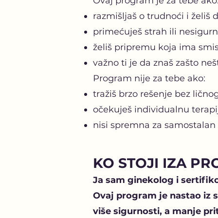
Ovaj program je za tebe ako
razmišljaš o trudnoći i želiš
primećuješ strah ili nesigurn
želiš pripremu koja ima smisl
važno ti je da znaš zašto ne
Program nije za tebe ako:
tražiš brzo rešenje bez lično
očekuješ individualnu terapi
nisi spremna za samostalan
KO STOJI IZA P
Ja sam ginekolog i sertifik
Ovaj program je nastao iz 
više sigurnosti, a manje pri