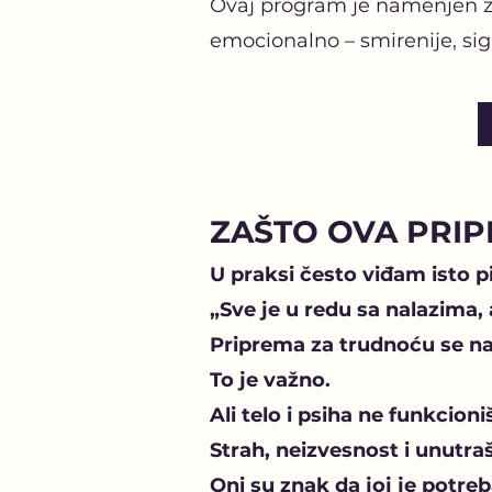
Ovaj program je namenjen že
emocionalno – smirenije, sigu
ZAŠTO OVA PRIP
U praksi često viđam isto pi
„Sve je u redu sa nalazima,
Priprema za trudnoću se na
To je važno.
Ali telo i psiha ne funkcion
Strah, neizvesnost i unutra
Oni su znak da joj je potreb