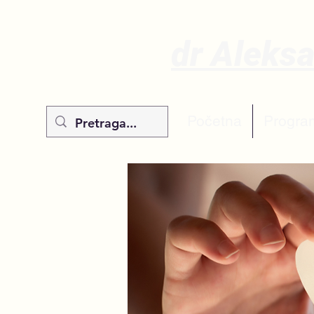
dr Aleks
Početna
Progra