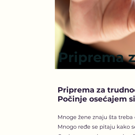
Priprema z
Priprema za trudno
Počinje osećajem si
Mnoge žene znaju šta treba 
Mnogo ređe se pitaju kako se