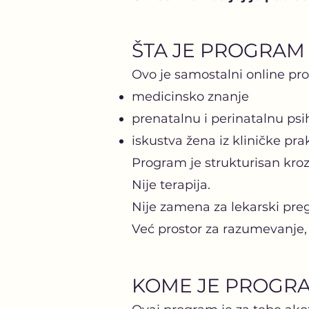
ŠTA JE PROGRAM
Ovo je samostalni online pr
medicinsko znanje
prenatalnu i perinatalnu psi
iskustva žena iz kliničke pra
Program je strukturisan kroz
Nije terapija.
Nije zamena za lekarski preg
Već prostor za razumevanje, 
KOME JE PROGR