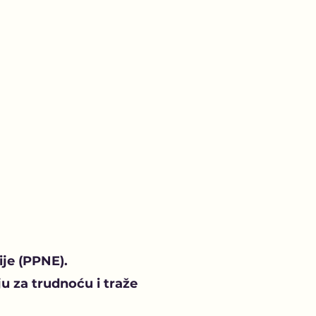
ije (PPNE).
 za trudnoću i traže