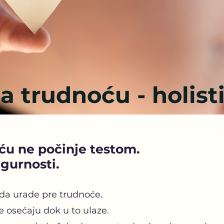
a trudnoću - holisti
ću ne počinje testom.
gurnosti.
da urade pre trudnoće.
 osećaju dok u to ulaze.