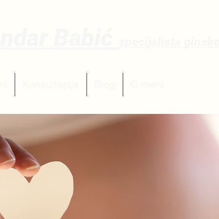
andar Babić
sp
ecijalista ginek
mi
Konsultacije
Blog
O meni