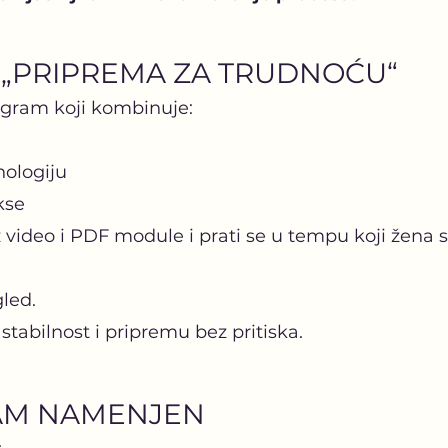
 „PRIPREMA ZA TRUDNOĆU“
ogram koji kombinuje:
hologiju
kse
 video i PDF module i prati se u tempu koji žena 
led.
stabilnost i pripremu bez pritiska.
AM NAMENJEN