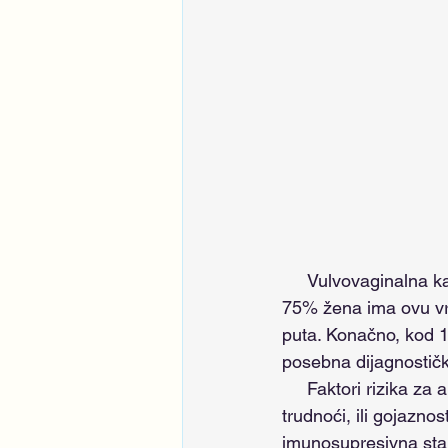
     Vulvovaginalna kandidijaza se često javlja u ženskoj populaciji. Procenjuje se da oko 
75% žena ima ovu vrs
puta. Konačno, kod 1
posebna dijagnostičk
     Faktori rizika za akutni oblik vulvovaginalne kandidijaze su: povišeni estrogeni (npr. u 
trudnoći, ili gojazno
imunosupresivna stanj