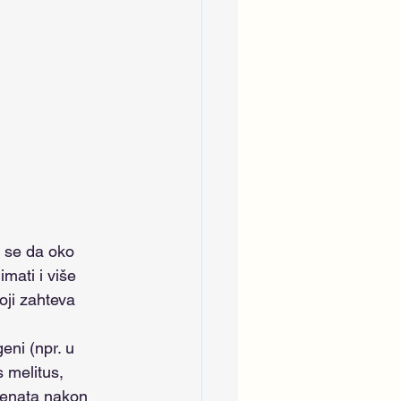
ati i više 
oji zahteva 
s melitus, 
ijenata nakon 