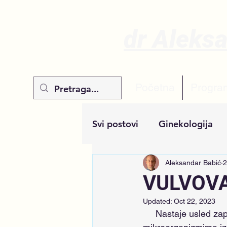
dr Aleks
Početna
Progra
Svi postovi
Ginekologija
Aleksandar Babić
2
VULVOVA
Updated:
Oct 22, 2023
     Nastaje usled zapaljenskih promena u predelu epitela vagine i vulve izazvanih 