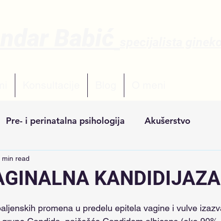
andar Babić
sp
ecijalista ginek
mi
Konsultacije
Blog
O meni
Pre- i perinatalna psihologija
Akušerstvo
 min read
GINALNA KANDIDIJAZA