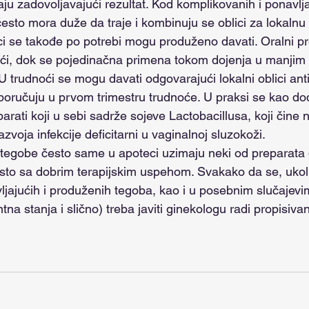
ju zadovoljavajući rezultat. Kod komplikovanih i ponavlja
često mora duže da traje i kombinuju se oblici za lokalnu 
ici se takođe po potrebi mogu produženo davati. Oralni pr
oći, dok se pojedinačna primena tokom dojenja u manji
trudnoći se mogu davati odgovarajući lokalni oblici antim
oručuju u prvom trimestru trudnoće. U praksi se kao dod
parati koji u sebi sadrže sojeve Lactobacillusa, koji čine 
azvoja infekcije deficitarni u vaginalnoj sluzokoži. 
esto sa dobrim terapijskim uspehom. Svakako da se, ukol
vljajućih i produženih tegoba, kao i u posebnim slučajevi
ntna stanja i slično) treba javiti ginekologu radi propisiv