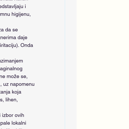
dstavljaju i  
imnu higijenu, 
tnerima daje 
ritaciju). Onda 
vaginalnog 
ene može se, 
vu, uz napomenu 
tanja koja 
s, lihen, 
pale lokalni 