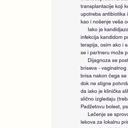
transplantacije koji 
upotreba antibiotika 
kao i nošenje veša od
     Iako je kandidjaza češća kod žena koje su seksualno aktivne, nema dokaza da se 
infekcija kandidom p
terapija, osim ako i 
se i partneru može p
     Dijagnoza se postavlja najčeščće standardnim ginekološkim pregledom i uzimanjem 
briseva - vaginalnog
brisa nakon čega se 
dok ne stigne potvrd
da iako je klinička sl
slično izgledaju (treb
Padžetovu bolest, pso
     Lečenje se sprovodi odgovarajućim antimikotičnim agensima. Postoji veliki izbor ovih 
lekova za lokalnu pri