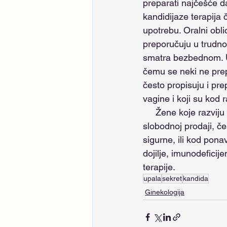
preparati najčešće da
kandidijaze terapija 
upotrebu. Oralni obl
preporučuju u trudn
smatra bezbednom. U 
čemu se neki ne prep
često propisuju i pre
vagine i koji su kod r
     Žene koje razviju tegobe često same u apoteci uzimaju neki od preparata dostupnih u 
slobodnoj prodaji, č
sigurne, ili kod pona
dojilje, imunodeficije
terapije. 
upala
sekret
kandida
Ginekologija