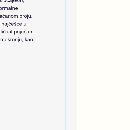
lučajeva), 
normalne 
većanom broju. 
 najčešće u 
eličast pojačan 
i mokrenju, kao 