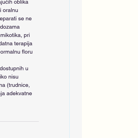
jućih oblika 
i oralnu 
eparati se ne 
m dozama 
ikotika, pri 
atna terapija 
normalnu floru 
iko nisu 
ma (trudnice, 
anja adekvatne 