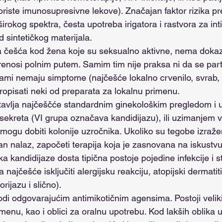
koriste imunosupresivne lekove). Značajan faktor rizika pre
širokog spektra, česta upotreba irigatora i rastvora za int
 sintetičkog materijala.
renosi polnim putem. Samim tim nije praksa ni da se par
sami nemaju simptome (najčešće lokalno crvenilo, svrab, i
ropisati neki od preparata za lokalnu primenu.
 sekreta (VI grupa označava kandidijazu), ili uzimanjem 
mogu dobiti kolonije uzročnika. Ukoliko su tegobe izraž
an nalaz, započeti terapija koja je zasnovana na iskust
ika kandidijaze dosta tipična postoje pojedine infekcije i s
a najčešće isključiti alergijsku reakciju, atopijski dermatiti
rijazu i slično).
menu, kao i oblici za oralnu upotrebu. Kod lakših oblika u