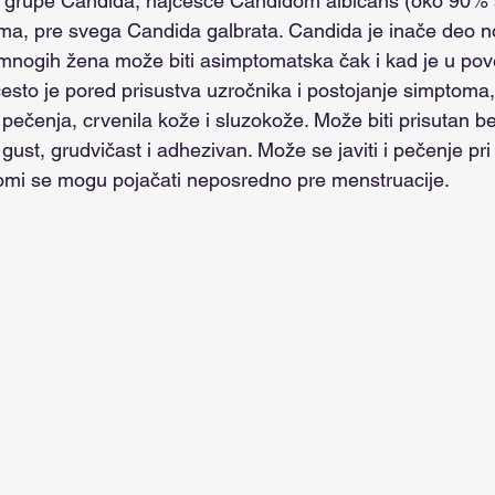
 grupe Candida, najčešće Candidom albicans (oko 90% s
ima, pre svega Candida galbrata. Candida je inače deo 
 mnogih žena može biti asimptomatska čak i kad je u po
esto je pored prisustva uzročnika i postojanje simptoma,
a, pečenja, crvenila kože i sluzokože. Može biti prisutan b
o gust, grudvičast i adhezivan. Može se javiti i pečenje pr
tomi se mogu pojačati neposredno pre menstruacije.