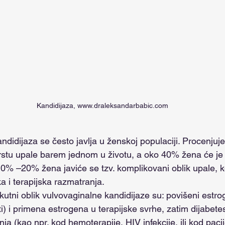
Kandidijaza, www.draleksandarbabic.com
tu upale barem jednom u životu, a oko 40% žena će je im
0% –20% žena javiće se tzv. komplikovani oblik upale, k
a i terapijska razmatranja.
sti) i primena estrogena u terapijske svrhe, zatim dijabete
a (kao npr. kod hemoterapije, HIV infekcije, ili kod pac