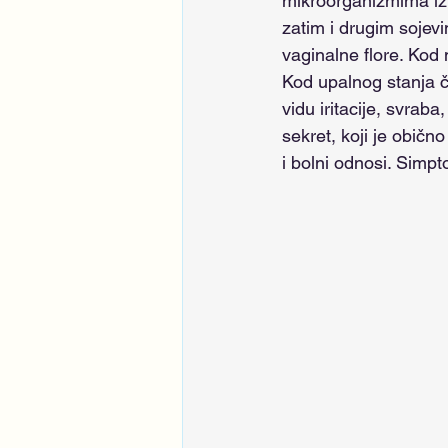
mikroorganizmima iz
zatim i drugim sojev
vaginalne flore. Kod
Kod upalnog stanja č
vidu iritacije, svrab
sekret, koji je običn
i bolni odnosi. Simp