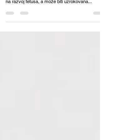
Šta je TORCH? Infekcije TORCH u trudnoći
predstavljaju infekciju koja može negativno uticati
na razvoj fetusa, a može biti uzrokovana...