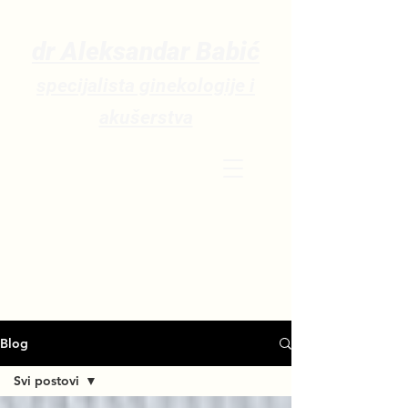
dr Aleksandar Babić
sp
ecijalista ginekologije i
akušerstva
Blog
Svi postovi