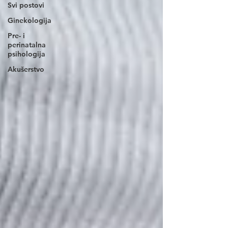
Svi postovi
Ginekologija
Pre- i
perinatalna
psihologija
Akušerstvo